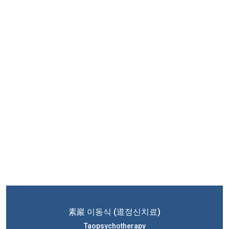
素巖 이동식 (道정신치료)
Taopsychotherapy