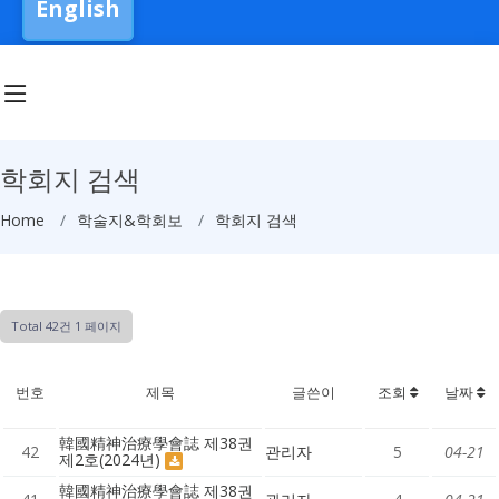
English
학회지 검색
Home
학술지&학회보
학회지 검색
Total 42건
1 페이지
번호
제목
글쓴이
조회
날짜
韓國精神治療學會誌 제38권
42
관리자
5
04-21
제2호(2024년)
韓國精神治療學會誌 제38권