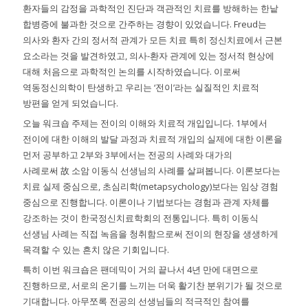
환자들의 감정을 과학적인 진단과 객관적인 치료를 방해하는 한낱
합병증에 불과한 것으로 간주하는 경향이 있었습니다. Freud는
의사와 환자 간의 정서적 관계가 모든 치료 특히 정신치료에서 근본
요소라는 것을 발견하였고, 의사-환자 관계에 있는 정서적 현상에
대해 처음으로 과학적인 논의를 시작하였습니다. 이로써
역동정신의학이 탄생하고 우리는 ‘전이’라는 실질적인 치료적
방편을 얻게 되었습니다.
오늘 워크숍 주제는 전이의 이해와 치료적 개입입니다. 1부에서
전이에 대한 이해의 발달 과정과 치료적 개입의 실제에 대한 이론을
먼저 공부하고 2부와 3부에서는 전공의 사례와 대가의
사례로써 故 소암 이동식 선생님의 사례를 살펴봅니다. 이론보다는
치료 실제 중심으로, 초심리학(metapsychology)보다는 임상 경험
중심으로 진행합니다. 이론이나 기법보다는 경험과 관계 자체를
강조하는 것이 한국정신치료학회의 전통입니다. 특히 이동식
선생님 사례는 직접 녹음을 청취함으로써 전이의 현장을 생생하게
목격할 수 있는 흔치 않은 기회입니다.
특히 이번 워크숍은 팬데믹이 거의 끝나서 4년 만에 대면으로
진행하므로, 서로의 온기를 느끼는 더욱 활기찬 분위기가 될 것으로
기대합니다. 아무쪼록 전공의 선생님들의 적극적인 참여를