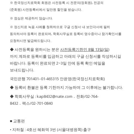
※ 한국정신치료학회 회원은 사전등록 시 전문의(정회원), 전공의
(준회원) 사전등록비에서 일만원 할인을 받습니다.
※ 점심은 제공하지 않습니다.
※ 정신치료 녹음 사례를 청취하므로 구글 신청서 내 보안각서에 필히
동의하셔야 등록이 완료되며, 학회사무실로 등록비 영수증이나 참가확인서를
요청하시면 발급해드립니다.
◆ 사전등록을 원하시는 분은
사전등록기한인
8
월
13
일
(
일
)
까지 계좌로 등록비를 입금하고 아래의 구글 신청서를 작성하시길
바랍니다. 등록이 완료되면 2~3일 안에 등록 확인 메일을
보내드립니다.
국민은행 701401–01-465315 안윤영(한국정신치료학회)
◆ 등록비 환불은 등록 기한까지 가능하며 그 이후에는 불가합니다.
◆ 학회사무실 : kap8432@nate.com ․ 전화/02-764-
8432 ․ 팩스/02-701-0840
■ 교통편
• 지하철 : 4호선 혜화역 3번 (서울대병원쪽) 출구