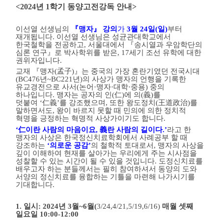
<2024
년
1
학기 동양고전강독 안내
>
이선열 선생님의
『
맹자
』
강의
가
3
월
24
일
(
일
)
부터
재개됩니다
.
이선열 선생님은 성균관대학교에서
한국철학을 전공하고
,
서울대에서
『
송시열과 우암학단의
심론 연구
』
로 박사학위를 받은
, 17
세기 조선 유학에 대한
권위자입니다
.
교재
『
맹자
(
孟子
)
』
는 중국의 가장 혼란기였던 전국시대
(BC476
년
~BC221
년
)
의 사상가 맹자의 언행을 기록한
유교경전으로 사서
(
논어
·
맹자
·
대학
·
중용
)
중의
하나입니다
.
맹자는 공자의 인
(
仁
)
에 의
(
義
)
를
덧붙여
‘
仁義
’
를 강조했으며
,
또한 왕도정치
(
王道政治
)
를
말하면서도
,
왕이 바르지 못할 때 민의에 의한 정치적
혁명을 긍정하는 혁명적 사상가이기도 합니다
.
‘
仁
이란 사람의 마음이요
,
義
란 사람의 길이다
.’
라고 한
맹자의 사상은 한국정신치료학회에서 사례공부 할 때
강조하는
‘
의로운 공감
’
의 철학적 토대로서
,
맹자의 사상을
깊이 이해하여 현재를 살아가는 우리에게 주는 시사점을
성찰할 수 있는 시간이 될 수 있을 것입니다
.
도정신치료를
배우고자 하는 분들께서는 필히 참여하셔서 동양의 도와
서양의 정신치료를 융합하는 기틀을 마련해 나가시기를
기대합니다
.
1.
일시
: 2024
년
3
월
~6
월
(
3/24,4/21,5/19,6/16)
매월 셋째
일요일
10:00-12:00