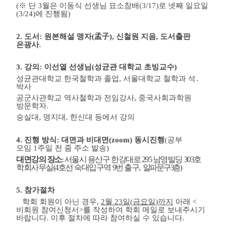
(
※
단
3
월은 이동식 선생님 묘소참배
(3/17)
로 넷째 일요일
(3/24)
에 진행됨
)
2.
도서
:
원본해설 맹자
(
孟子
),
신철원 지음
,
도서출판
은광사
.
3.
강의
:
이선열 선생님
(
성균관 대학교 초빙교수
)
성균관대학교 한국철학과 졸업
,
서울대학교 철학과 석
․
박사
공군사관학교 역사철학과 전임강사
,
중국사회과학원
방문학자
.
숭실대
,
명지대
,
한신대 등에서 강의
4.
진행 방식
:
대면과 비대면
(zoom)
동시진행
(
공부
모임
1
주일 전 줌 주소 발송
)
대면강의 장소
서울시 용산구 한강대로
295
남영빌딩
303
호
:
학회사무실
(4
호선 숙대입구역
9
번 출구
,
알파문구
3
층
)
5.
참가절차
학회 회원이 아닌 경우
,
2
월
23
일
(
금요일
)
까지
아래
<
비회원 참여신청서
>
를 작성하여 학회 메일로 보내주시기
바랍니다
.
이후 절차에 따라 참여하실 수 있습니다
.