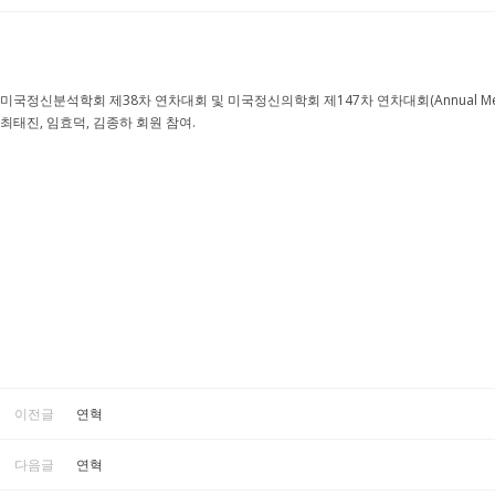
미국정신분석학회 제38차 연차대회 및 미국정신의학회 제147차 연차대회(Annual Meeting of the A
최태진, 임효덕, 김종하 회원 참여.
이전글
연혁
다음글
연혁